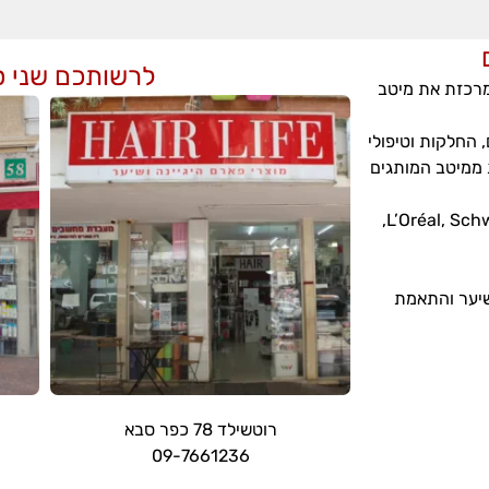
לרשותכם שני ס
ומרכזת את מיטב
, החלקות וטיפולי
ת ממיטב המותגים
L’Oréal, Schwarzkopf, Wella, Paul Mitchell, Indola, Olaplex, Foreveryoung,
שיער והתאמת
רוטשילד 78 כפר סבא
09-7661236