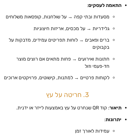
התאמה לעסקים
:
מסעדות ובתי קפה → על שולחנות, קופסאות משלוחים
גלידריות → על מכסים, אריזות חיצוניות
ברים ופאבים → לוחות תפריטים עמידים, מדבקות על
בקבוקים
חתונות ואירועים → פחות מתאים אם רוצים מוצר
חד‑פעמי וזול
לקוחות פרטיים → למתנות, קישוטים, פרויקטים ארוכים
3. חריטה על עץ
תיאור
: קוד QR שנחרט על עץ באמצעות לייזר או ידנית.
יתרונות
:
עמידות לאורך זמן