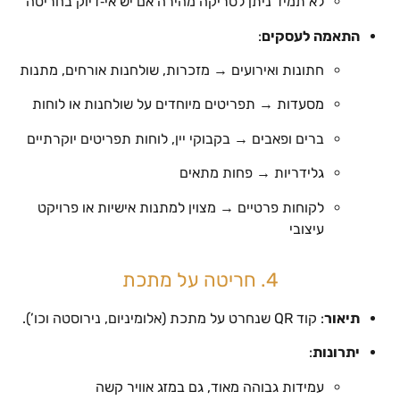
לא תמיד ניתן לסריקה מהירה אם יש אי‑דיוק בחריטה
התאמה לעסקים
:
חתונות ואירועים → מזכרות, שולחנות אורחים, מתנות
מסעדות → תפריטים מיוחדים על שולחנות או לוחות
ברים ופאבים → בקבוקי יין, לוחות תפריטים יוקרתיים
גלידריות → פחות מתאים
לקוחות פרטיים → מצוין למתנות אישיות או פרויקט
עיצובי
4. חריטה על מתכת
תיאור
: קוד QR שנחרט על מתכת (אלומיניום, נירוסטה וכו’).
יתרונות
:
עמידות גבוהה מאוד, גם במזג אוויר קשה